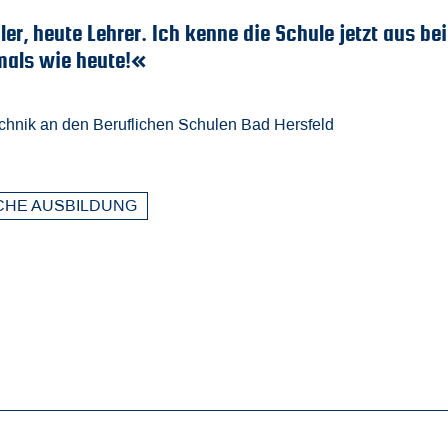
 bin
»Durch die Fachoberschule 
Ingenieurstudium vorbereit
Fabian K.
Elektrotechnik-Ingenieur
FACHOBERSCHULE TECHNIK