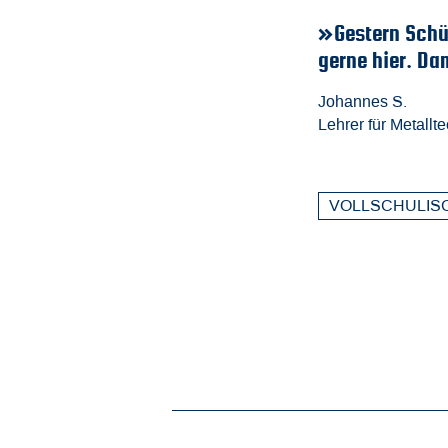
tieg in meinen
ne die Schule jetzt aus beiden Perspektiven und ich
len Bad Hersfeld
Zurück
Vorwärts