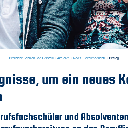
Berufliche Schulen Bad Hersfeld
»
Aktuelles
»
News + Medienberichte
»
Beitrag
nisse, um ein neues Ka
n
erufsfachschüler und Absolvente