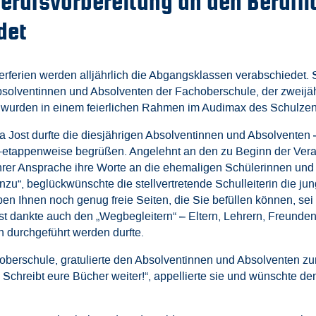
erufsvorbereitung an den Berufl
det
rferien werden alljährlich die Abgangsklassen verabschiedet. 
bsolventinnen und Absolventen der Fachoberschule, der zweijä
 wurden in einem feierlichen Rahmen im Audimax des Schulze
kia Jost durfte die diesjährigen Absolventinnen und Absolventen
-etappenweise begrüßen. Angelehnt an den zu Beginn der Veran
n ihrer Ansprache ihre Worte an die ehemaligen Schülerinnen und
inzu“, beglückwünschte die stellvertretende Schulleiterin die
iben Ihnen noch genug freie Seiten, die Sie befüllen können, se
 dankte auch den „Wegbegleitern“ – Eltern, Lehrern, Freunden –
 durchgeführt werden durfte.
hoberschule, gratulierte den Absolventinnen und Absolventen z
n. Schreibt eure Bücher weiter!“, appellierte sie und wünschte d