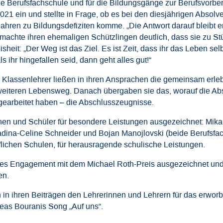
ige Berufsfachschule und für die Bildungsgänge zur Berufsvorbere
1 ein und stellte in Frage, ob es bei den diesjährigen Absolv
hren zu Bildungsdefiziten komme. „Die Antwort darauf bleibt er
achte ihren ehemaligen Schützlingen deutlich, dass sie zu St
heit: „Der Weg ist das Ziel. Es ist Zeit, dass ihr das Leben se
s ihr hingefallen seid, dann geht alles gut!“
 Klassenlehrer ließen in ihren Ansprachen die gemeinsam erle
eiteren Lebensweg. Danach übergaben sie das, worauf die Abs
gearbeitet haben – die Abschlusszeugnisse.
nen und Schüler für besondere Leistungen ausgezeichnet: Mika
dina-Celine Schneider und Bojan Manojlovski (beide Berufsfac
lichen Schulen, für herausragende schulische Leistungen.
ales Engagement mit dem Michael Roth-Preis ausgezeichnet und
en.
 in ihren Beiträgen den Lehrerinnen und Lehrern für das erwo
reas Bouranis Song „Auf uns“.