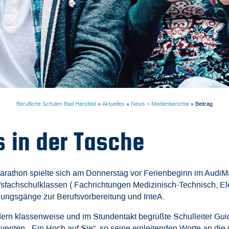
Berufliche Schulen Bad Hersfeld
»
Aktuelles
»
News + Medienberichte
»
Beitrag
 in der Tasche
rathon spielte sich am Donnerstag vor Ferienbeginn im AudiM
fachschulklassen ( Fachrichtungen Medizinisch-Technisch, Ele
dungsgänge zur Berufsvorbereitung und InteA.
rn klassenweise und im Stundentakt begrüßte Schulleiter Gui
venten. „Ein Hoch auf Sie“, so seine einleitenden Worte an di