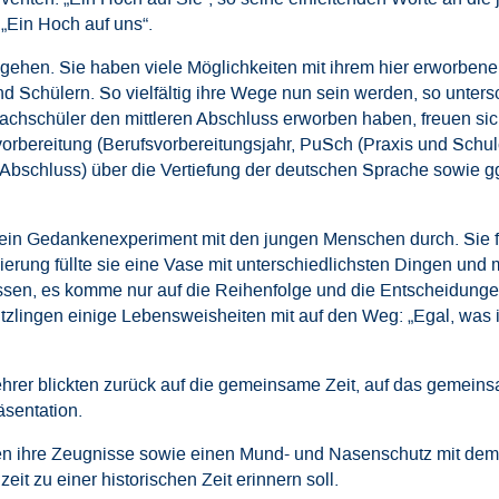
Ein Hoch auf uns“.
 gehen. Sie haben viele Möglichkeiten mit ihrem hier erworbene
Schülern. So vielfältig ihre Wege nun sein werden, so untersc
achschüler den mittleren Abschluss erworben haben, freuen si
orbereitung (Berufsvorbereitungsjahr, PuSch (Praxis und Schu
d Abschluss) über die Vertiefung der deutschen Sprache sowie 
te ein Gedankenexperiment mit den jungen Menschen durch. Sie f
ierung füllte sie eine Vase mit unterschiedlichsten Dingen und 
ssen, es komme nur auf die Reihenfolge und die Entscheidungen,
lingen einige Lebensweisheiten mit auf den Weg: „Egal, was ih
rer blickten zurück auf die gemeinsame Zeit, auf das gemeins
äsentation.
en ihre Zeugnisse sowie einen Mund- und Nasenschutz mit dem
eit zu einer historischen Zeit erinnern soll.