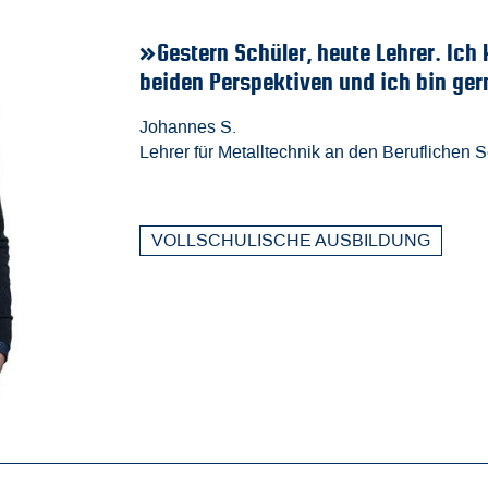
 aus
eute!«