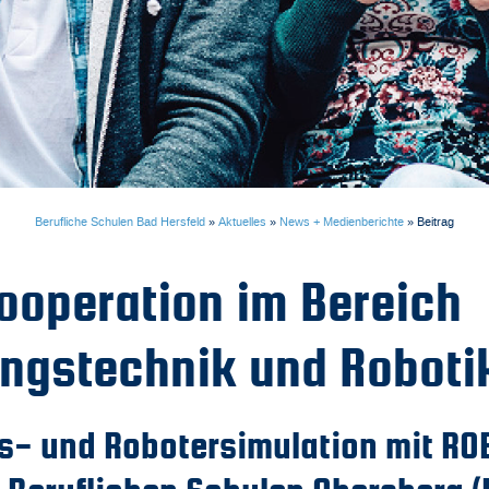
Berufliche Schulen Bad Hersfeld
»
Aktuelles
»
News + Medienberichte
»
Beitrag
Kooperation im Bereich
ngstechnik und Roboti
ss- und Robotersimulation mit R