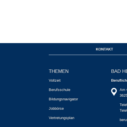
KONTAKT
THEMEN
BAD H
Vollzeit
Beruflic
Berufsschule
Am 
3625
Bildungsnavigator
Tele
Jobbörse
Tele
Vertretungsplan
beru