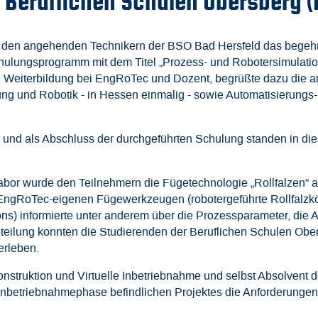
 Beruflichen Schulen Obersberg (
e den angehenden Technikern der BSO Bad Hersfeld das begehrte 
ulungsprogramm mit dem Titel „Prozess- und Robotersimulati
nd Weiterbildung bei EngRoTec und Dozent, begrüßte dazu die 
g und Robotik - in Hessen einmalig - sowie Automatisierungs- 
 und als Abschluss der durchgeführten Schulung standen in d
bor wurde den Teilnehmern die Fügetechnologie „Rollfalzen“ a
 EngRoTec-eigenen Fügewerkzeugen (robotergeführte Rollfalzkö
ns) informierte unter anderem über die Prozessparameter, die
abteilung konnten die Studierenden der Beruflichen Schulen Ob
erleben.
Konstruktion und Virtuelle Inbetriebnahme und selbst Absolvent 
der Inbetriebnahmephase befindlichen Projektes die Anforderung