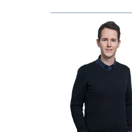
über 30 noch den
»Gestern Schüler, heute Lehrer. Ich kenn
beiden Perspektiven und ich bin gerne 
Johannes S.
Lehrer für Metalltechnik an den Beruflichen Schu
VOLLSCHULISCHE AUSBILDUNG