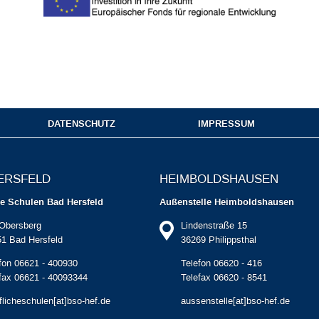
DATENSCHUTZ
IMPRESSUM
ERSFELD
HEIMBOLDS­HAUSEN
he Schulen Bad Hersfeld
Außenstelle Heimboldshausen
Obersberg
Lindenstraße 15
1 Bad Hersfeld
36269 Philippsthal
fon 06621 - 400930
Telefon 06620 - 416
fax 06621 - 40093344
Telefax 06620 - 8541
flicheschulen[at]bso-hef.de
aussenstelle[at]bso-hef.de