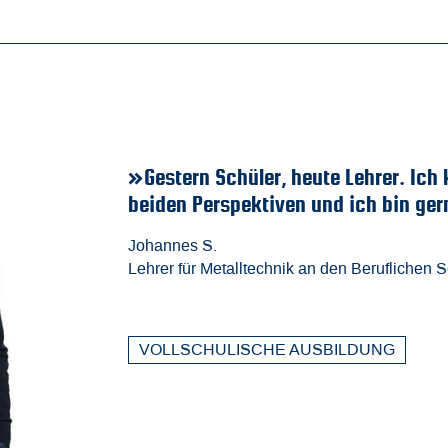
e die Schule jetzt aus
hier. Damals wie heute!«
len Bad Hersfeld