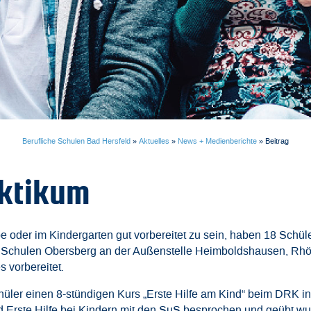
Berufliche Schulen Bad Hersfeld
»
Aktuelles
»
News + Medienberichte
»
Beitrag
aktikum
pe oder im Kindergarten gut vorbereitet zu sein, haben 18 Schü
 Schulen Obersberg an der Außenstelle Heimboldshausen, Rhön
 vorbereitet.
chüler einen 8-stündigen Kurs „Erste Hilfe am Kind“ beim DRK 
rste Hilfe bei Kindern mit den SuS besprochen und geübt wurd