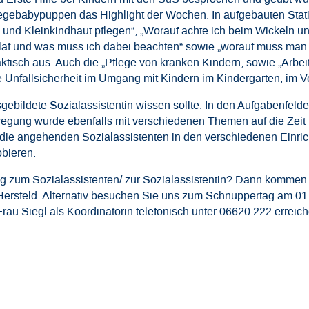
egebabypuppen das Highlight der Wochen. In aufgebauten Statio
d Kleinkindhaut pflegen“, „Worauf achte ich beim Wickeln und
chlaf und was muss ich dabei beachten“ sowie „worauf muss man
aktisch aus. Auch die „Pflege von kranken Kindern, sowie „Arbei
 Unfallsicherheit im Umgang mit Kindern im Kindergarten, im Ve
ebildete Sozialassistentin wissen sollte. In den Aufgabenfelde
gung wurde ebenfalls mit verschiedenen Themen auf die Zeit i
ie angehenden Sozialassistenten in den verschiedenen Einric
bieren.
dung zum Sozialassistenten/ zur Sozialassistentin? Dann kommen
Hersfeld. Alternativ besuchen Sie uns zum Schnuppertag am 0
rau Siegl als Koordinatorin telefonisch unter 06620 222 erreic