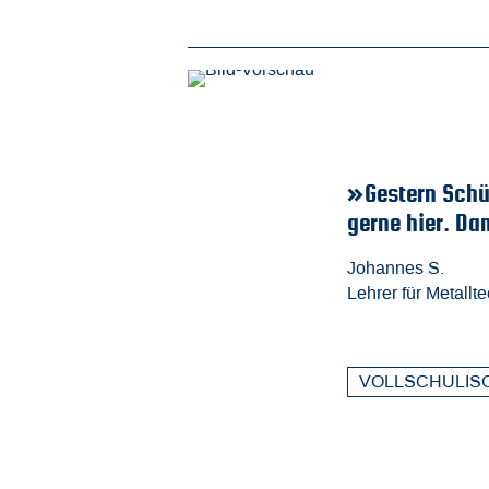
über 30 noch den
»Gestern Schüler, heut
gerne hier. Damals wi
Johannes S.
Lehrer für Metalltechnik an
VOLLSCHULISCHE AUS