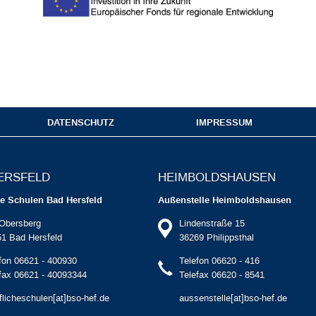
DATENSCHUTZ
IMPRESSUM
ERSFELD
HEIMBOLDS­HAUSEN
he Schulen Bad Hersfeld
Außenstelle Heimboldshausen
Obersberg
Lindenstraße 15
1 Bad Hersfeld
36269 Philippsthal
fon 06621 - 400930
Telefon 06620 - 416
fax 06621 - 40093344
Telefax 06620 - 8541
flicheschulen[at]bso-hef.de
aussenstelle[at]bso-hef.de