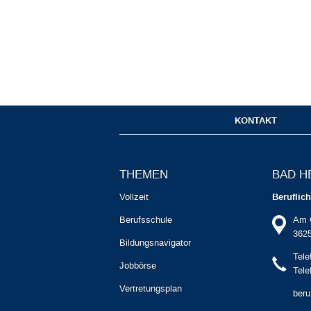
KONTAKT
THEMEN
BAD H
Vollzeit
Beruflic
Berufsschule
Am 
3625
Bildungsnavigator
Tele
Jobbörse
Tele
Vertretungsplan
beru