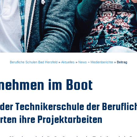
Berufliche Schulen Bad Hersfeld
»
Aktuelles
»
News + Medienberichte
»
Beitrag
rnehmen im Boot
er Technikerschule der Beruflic
rten ihre Projektarbeiten