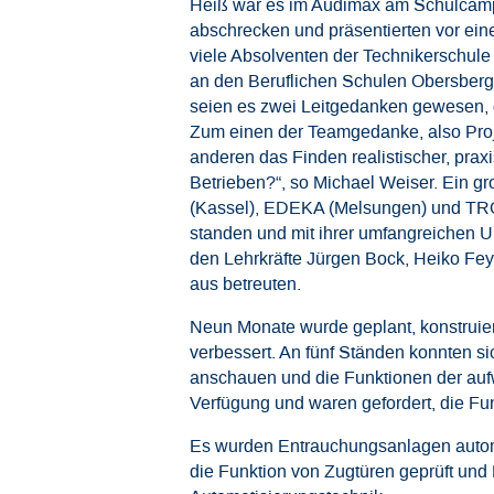
Heiß war es im Audimax am Schulcampu
abschrecken und präsentierten vor eine
viele Absolventen der Technikerschule 
an den Beruflichen Schulen Obersberg, 
seien es zwei Leitgedanken gewesen, di
Zum einen der Teamgedanke, also Proje
anderen das Finden realistischer, pra
Betrieben?“, so Michael Weiser. Ein 
(Kassel), EDEKA (Melsungen) und TROX
standen und mit ihrer umfangreichen U
den Lehrkräfte Jürgen Bock, Heiko Fey,
aus betreuten.
Neun Monate wurde geplant, konstruiert
verbessert. An fünf Ständen konnten s
anschauen und die Funktionen der auf
Verfügung und waren gefordert, die Fun
Es wurden Entrauchungsanlagen automa
die Funktion von Zugtüren geprüft und