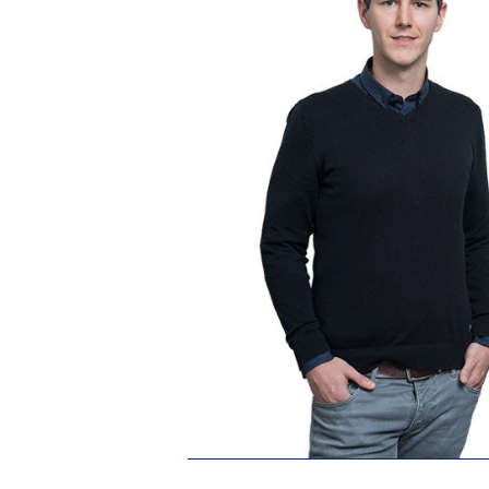
über 30 noch den
»Gestern S
beiden Per
Johannes S.
Lehrer für M
VOLLSCHU
Zurück
Vorwärts