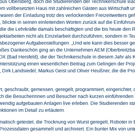
s Obersberg, doch die Studierenden der Technikerschule Bad 
m vollbesetzten Haus mit zahlreichen Gästen aus Wirtschaft und
waren der Einladung trotz des verlockenden Freizeitwetters gefo
blickte in seinen einleitenden Worten zurück auf die Einführun
e die Lehrkräfte damals beschäftigten und die bis heute den R
ktarbeiten nicht als Einzelarbeit durchzuführen, sondern in 
xisbezogener Aufgabenstellungen. „Und wie kann dies besser gel
großes Dankeschön ging an die Unternehmen AEM (Oberbreitzb
 (Bad Hersfeld), die der Technikerschule in diesem Jahr als 
nterstützung einen wesentlichen Beitrag zum Gelingen der Proj
 Dirk Landsiedel, Markus Geist und Oliver Heußner, die die Pro
, geschraubt, gemessen, geregelt, programmiert, eingerichtet, di
ich die Besucherinnen und Besucher nach kurzen einführenden 
wendig aufgebauten Anlagen live erleben. Die Studierenden st
ktionen im Detail zu erläutern.
tisch getestet, die Trocknung von Wurst geregelt, Roboter in
 Prozessdaten gesammelt und archiviert. Ein bunter Mix von u