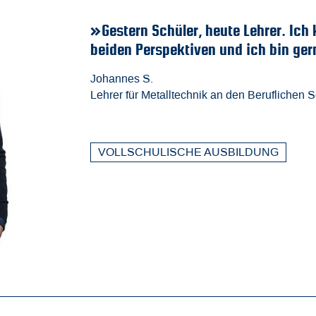
chüler, heute Lehrer. Ich kenne die Schule jetzt au
spektiven und ich bin gerne hier. Damals wie heut
etalltechnik an den Beruflichen Schulen Bad Hersfeld
LISCHE AUSBILDUNG