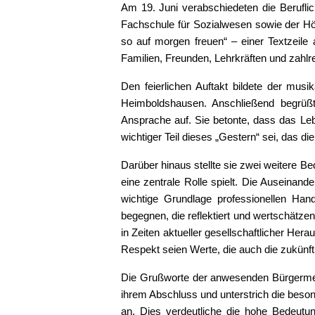
Am 19. Juni verabschiedeten die Berufli
Fachschule für Sozialwesen sowie der Höh
so auf morgen freuen“ – einer Textzeil
Familien, Freunden, Lehrkräften und zahlre
Den feierlichen Auftakt bildete der musi
Heimboldshausen. Anschließend begrüßte
Ansprache auf. Sie betonte, dass das L
wichtiger Teil dieses „Gestern“ sei, das d
Darüber hinaus stellte sie zwei weitere B
eine zentrale Rolle spielt. Die Auseinan
wichtige Grundlage professionellen H
begegnen, die reflektiert und wertschätze
in Zeiten aktueller gesellschaftlicher H
Respekt seien Werte, die auch die zukünf
Die Grußworte der anwesenden Bürgermeist
ihrem Abschluss und unterstrich die beson
an. Dies verdeutliche die hohe Bedeutu