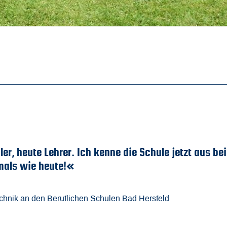
ie Fachoberschule Elektrotechnik an der BSO wurd
rstudium vorbereitet - auch ohne Mathe-Leistung
hnik-Ingenieur