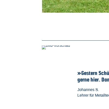
erspektiven und ich bin
über 30 noch den
»Durch d
Ingenieu
Fabian K.
Elektrotec