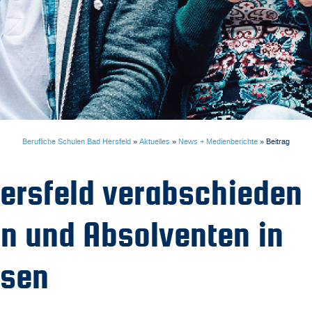
Berufliche Schulen Bad Hersfeld
»
Aktuelles
»
News + Medienberichte
»
Beitrag
ersfeld verabschieden
n und Absolventen in
usen