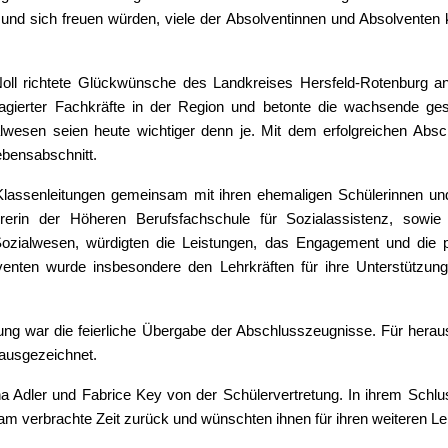
 und sich freuen würden, viele der Absolventinnen und Absolventen 
Noll richtete Glückwünsche des Landkreises Hersfeld-Rotenburg an
gagierter Fachkräfte in der Region und betonte die wachsende gese
alwesen seien heute wichtiger denn je. Mit dem erfolgreichen Abs
ebensabschnitt.
e Klassenleitungen gemeinsam mit ihren ehemaligen Schülerinnen 
hrerin der Höheren Berufsfachschule für Sozialassistenz, sowi
Sozialwesen, würdigten die Leistungen, das Engagement und die pe
venten wurde insbesondere den Lehrkräften für ihre Unterstützung
ung war die feierliche Übergabe der Abschlusszeugnisse. Für hera
 ausgezeichnet.
na Adler und Fabrice Key von der Schülervertretung. In ihrem Schlus
sam verbrachte Zeit zurück und wünschten ihnen für ihren weiteren L