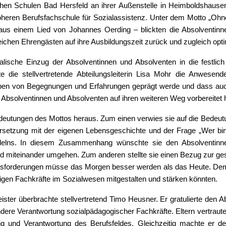
chen Schulen Bad Hersfeld an ihrer Außenstelle in Heimboldshause
eren Berufsfachschule für Sozialassistenz. Unter dem Motto „Ohne
e aus einem Lied von Johannes Oerding – blickten die Absolventin
ichen Ehrengästen auf ihre Ausbildungszeit zurück und zugleich optim
kalische Einzug der Absolventinnen und Absolventen in die festli
 die stellvertretende Abteilungsleiterin Lisa Mohr die Anwesende
eben von Begegnungen und Erfahrungen geprägt werde und dass auc
ie Absolventinnen und Absolventen auf ihren weiteren Weg vorbereitet 
edeutungen des Mottos heraus. Zum einen verwies sie auf die Bedeutu
dersetzung mit der eigenen Lebensgeschichte und der Frage „Wer bi
andelns. In diesem Zusammenhang wünschte sie den Absolventinn
nd miteinander umgehen. Zum anderen stellte sie einen Bezug zur ge
erausforderungen müsse das Morgen besser werden als das Heute. D
tigen Fachkräfte im Sozialwesen mitgestalten und stärken könnten.
er überbrachte stellvertretend Timo Heusner. Er gratulierte den A
dere Verantwortung sozialpädagogischer Fachkräfte. Eltern vertrauten 
ng und Verantwortung des Berufsfeldes. Gleichzeitig machte er d