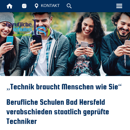
KONTAKT
Startseite
Unsere Schul
Schüler
Vollzeit
Berufsschule
„Technik braucht Menschen wie Sie“
Aktuelles
Berufliche Schulen Bad Hersfeld
Kontakt
verabschieden staatlich geprüfte
Techniker
Suche