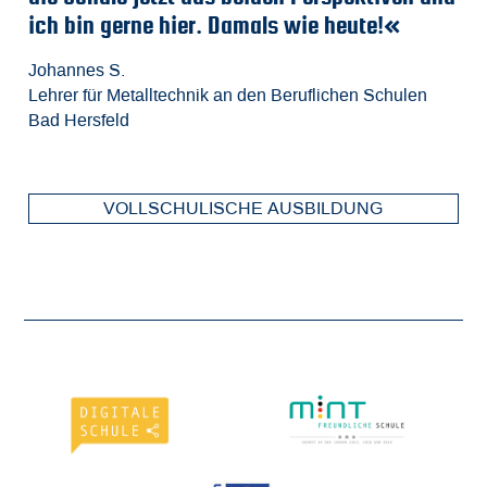
 gerne hier. Damals wie heute!«
Ingenieurstu
Fa
Be
Mathe-Leist
m
d
 S.
r Metalltechnik an den Beruflichen Schulen
Fabian K.
Ch
Je
eld
Elektrotechnik-
St
Ho
VOLLSCHULISCHE AUSBILDUNG
FAC
FACH