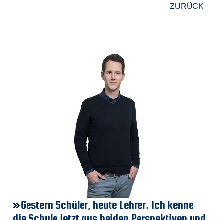
ZURÜCK
n Schüler, heute Lehrer. Ich kenne
»Durch die F
»
»
ule jetzt aus beiden Perspektiven und
an der BSO w
A
Ri