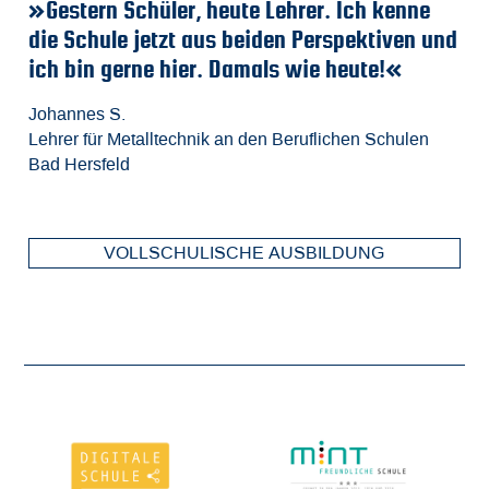
»Gestern Schüler, heute Lehrer. Ich kenne
»
»
»
die Schule jetzt aus beiden Perspektiven und
a
A
Ri
ich bin gerne hier. Damals wie heute!«
I
Fa
Be
M
m
d
Johannes S.
Lehrer für Metalltechnik an den Beruflichen Schulen
Fa
Ch
Je
Bad Hersfeld
El
St
Ho
VOLLSCHULISCHE AUSBILDUNG