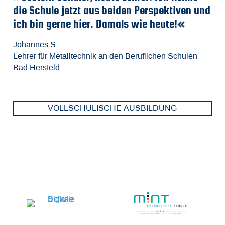
die Schule jetzt aus beiden Perspektiven und
a
A
Ri
ich bin gerne hier. Damals wie heute!«
I
Fa
Be
M
m
d
Johannes S.
Lehrer für Metalltechnik an den Beruflichen Schulen
Fa
Ch
Je
Bad Hersfeld
El
St
Ho
VOLLSCHULISCHE AUSBILDUNG