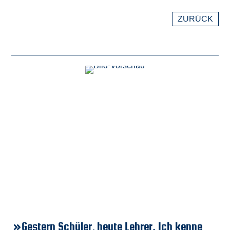
ZURÜCK
»Gestern Schüler, heute Lehrer. Ich kenne
»
»
»