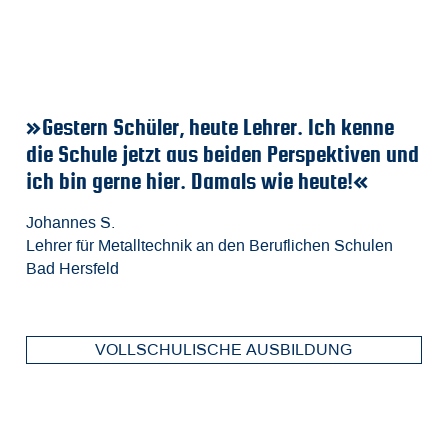
»Gestern Schüler, heute Lehrer. Ich kenne
»
»
»
die Schule jetzt aus beiden Perspektiven und
a
A
Ri
ich bin gerne hier. Damals wie heute!«
I
Fa
Be
M
m
d
Johannes S.
Lehrer für Metalltechnik an den Beruflichen Schulen
Fa
Ch
Je
Bad Hersfeld
El
St
Ho
VOLLSCHULISCHE AUSBILDUNG