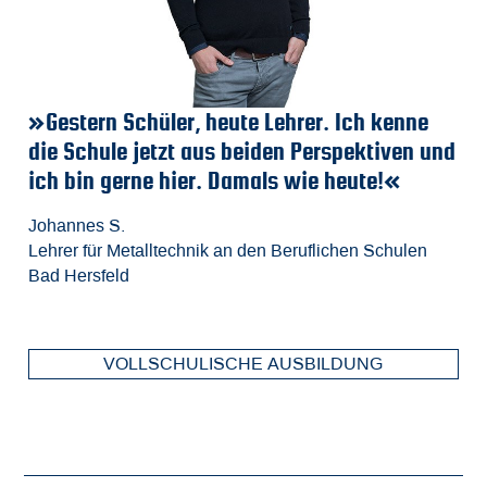
»Gestern Schüler, heute Lehrer. Ich kenne
»
»
»
die Schule jetzt aus beiden Perspektiven und
a
A
Ri
ich bin gerne hier. Damals wie heute!«
I
Fa
Be
M
m
d
Johannes S.
Lehrer für Metalltechnik an den Beruflichen Schulen
Fa
Ch
Je
Bad Hersfeld
El
St
Ho
VOLLSCHULISCHE AUSBILDUNG