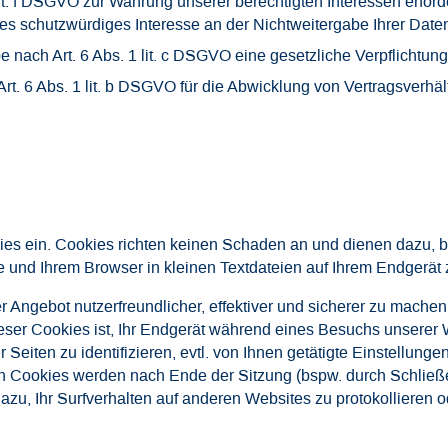
lit. f DSGVO zur Wahrung unserer berechtigten Interessen erfor
es schutzwürdiges Interesse an der Nichtweitergabe Ihrer Date
be nach Art. 6 Abs. 1 lit. c DSGVO eine gesetzliche Verpflichtun
rt. 6 Abs. 1 lit. b DSGVO für die Abwicklung von Vertragsverhältn
ies ein. Cookies richten keinen Schaden an und dienen dazu, 
und Ihrem Browser in kleinen Textdateien auf Ihrem Endgerät 
Angebot nutzerfreundlicher, effektiver und sicherer zu machen
eser Cookies ist, Ihr Endgerät während eines Besuchs unserer
 Seiten zu identifizieren, evtl. von Ihnen getätigte Einstellun
on Cookies werden nach Ende der Sitzung (bspw. durch Schließ
zu, Ihr Surfverhalten auf anderen Websites zu protokollieren ode