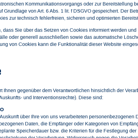
ktronischen Kommunikationsvorgangs oder zur Bereitstellung b
f Grundlage von Art. 6 Abs. 1 lit. f DSGVO gespeichert. Der Bet
es zur technisch fehlerfreien, sicheren und optimierten Bereitst
, dass Sie über das Setzen von Cookies informiert werden und C
lle oder generell ausschließen sowie das automatische Lösch
rung von Cookies kann die Funktionalität dieser Website einges
e
t Ihnen gegenüber dem Verantwortlichen hinsichtlich der Vera
uskunfts- und Interventionsrechte). Diese sind:
VO
Auskunft über Ihre von uns verarbeiteten personenbezogenen D
nbezogenen Daten, die Empfänger oder Kategorien von Empfän
eplante Speicherdauer bzw. die Kriterien für die Festlegung de
nschränkung der Verarbeitung, Widerspruch gegen die Verarbei