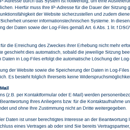
P-Adresse durch das System ist notwendig, um eine Auslieferu
lichen. Hierfür muss Ihre IP-Adresse für die Dauer der Sitzung
 Funktionsfähigkeit der Website sicherzustellen und zudem dien
Sicherheit unserer informationstechnischen Systeme. In diesen
ng der Daten sowie der Log-Files gemäß Art. 6 Abs. 1 lit. f D
für die Erreichung des Zweckes ihrer Erhebung nicht mehr erfor
te geschieht dies automatisch, sobald die jeweilige Sitzung be
n Daten in Log-Files erfolgt die automatische Löschung der Log
lung der Website sowie die Speicherung der Daten in Log-Files 
ch. Es besteht folglich Ihrerseits keine Widerspruchsmöglichkei
Mail
s (z.B. per Kontaktformular oder E-Mail) werden personenbe
Beantwortung Ihres Anliegens bzw. für die Kontaktaufnahme un
ndet und ohne Ihre Zustimmung nicht an Dritte weitergegeben.
r Daten ist unser berechtigtes Interesse an der Beantwortung Ih
uss eines Vertrages ab oder sind Sie bereits Vertragspartner, so 