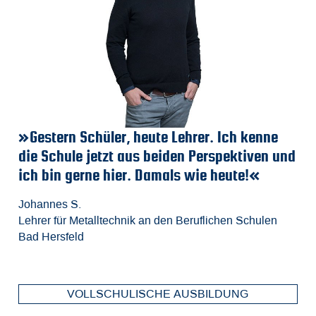
»Gestern Schüler, heute Lehrer. Ich kenne
»
»
»
die Schule jetzt aus beiden Perspektiven und
a
A
Ri
ich bin gerne hier. Damals wie heute!«
I
Fa
Be
M
m
d
Johannes S.
Lehrer für Metalltechnik an den Beruflichen Schulen
Fa
Ch
Je
Bad Hersfeld
El
St
Ho
VOLLSCHULISCHE AUSBILDUNG