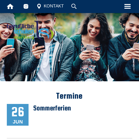
KONTAKT
Startseite
Unsere Schul
Schüler
Vollzeit
Berufsschule
Termine
Aktuelles
26
Sommerferien
Kontakt
JUN
Suche