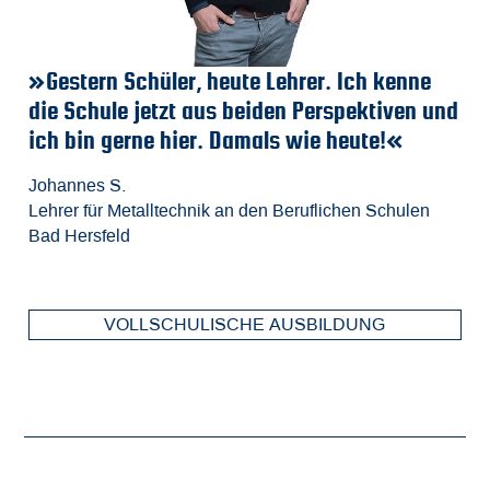
»Gestern Schüler, heute Lehrer. Ich kenne
»
»
»
die Schule jetzt aus beiden Perspektiven und
a
A
Ri
ich bin gerne hier. Damals wie heute!«
I
Fa
Be
M
m
d
Johannes S.
Lehrer für Metalltechnik an den Beruflichen Schulen
Fa
Ch
Je
Bad Hersfeld
El
St
Ho
VOLLSCHULISCHE AUSBILDUNG