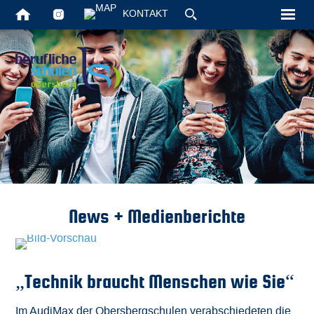
KONTAKT
Startseite
Unsere Schul
Schüler
Vollzeit
Berufsschule
News + Medienberichte
Aktuelles
Kontakt
„Technik braucht Menschen wie Sie“
Suche
Im AudiMax der Obersbergschulen verabschiedeten die