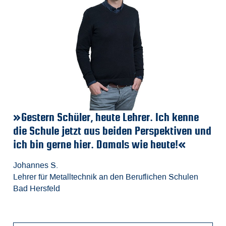
stern Schüler, heute Lehrer. Ich kenne
»Durch d
»
»
 Schule jetzt aus beiden Perspektiven und
an der B
A
Ri
 bin gerne hier. Damals wie heute!«
Ingenieu
Fa
Be
Mathe-L
m
d
nnes S.
er für Metalltechnik an den Beruflichen Schulen
Fabian K.
Ch
Je
Hersfeld
Elektrotech
St
Ho