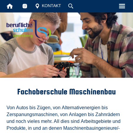
KONTAKT
Startseite
Berufsfachsc
Unsere Schul
Bildungsgäng
Schüler
Fachoberschu
Vollzeit
Fachoberschu
Berufsschule
Fachschule f
Fachoberschule Maschinenbau
Aktuelles
Fachschule fü
Von Autos bis Zügen, von Alternativenergien bis
Kontakt
Höhere Berufs
Zerspanungsmaschinen, von Anlagen bis Zahnrädern
und noch vieles mehr. All dies sind Arbeitsgebiete und
Suche
InteA
Produkte, in und an denen Maschinenbauingenieure/-