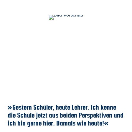
»Gestern Schüler, heute Lehrer. Ich kenne
»
»
»
die Schule jetzt aus beiden Perspektiven und
a
A
Ri
ich bin gerne hier. Damals wie heute!«
I
Fa
Be
M
m
d