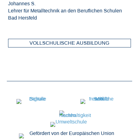
Johannes S.
Lehrer für Metalltechnik an den Beruflichen Schulen
Fa
Ch
Je
Bad Hersfeld
El
St
Ho
VOLLSCHULISCHE AUSBILDUNG