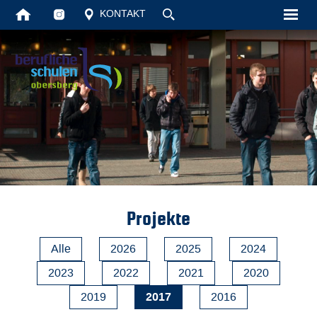
KONTAKT
Startseite
Unsere Schul
Schüler
Vollzeit
Berufsschule
Projekte
Aktuelles
Alle
2026
2025
2024
Kontakt
2023
2022
2021
2020
2017
2019
2016
Suche