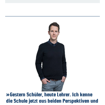
r, heute Lehrer. Ich kenne
»Durch die Fachober
»
»
t aus beiden Perspektiven und
an der BSO wurde ic
A
Ri